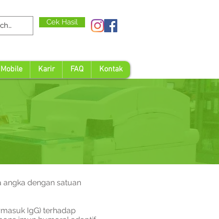
Cek Hasil
 Mobile
Karir
FAQ
Kontak
a angka dengan satuan
ermasuk IgG) terhadap