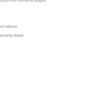
spons imun humoral adaptif
gan satuan
seorang dapat