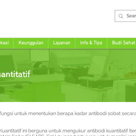
kasi
Keunggulan
Layanan
Info & Tips
Budi Sehat
ntitatif
fungsi untuk menentukan berapa kadar antibodi sobat secar
uantitatif ini berguna untuk mengukur antibodi kuantitatif (t