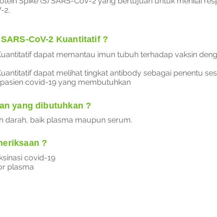
otein Spike (S) SARS-CoV-2 yang bertujuan untuk menilai re
-2.
 SARS-CoV-2 Kuantitatif ?
Kuantitatif dapat memantau imun
tubuh terhadap vaksin den
antitatif dapat melihat tingkat
antibody sebagai penentu se
pasien covid-19 yang membutuhkan
aan yang dibutuhkan ?
h darah, baik plasma maupun serum.
eriksaan ?
sinasi covid-19
or plasma