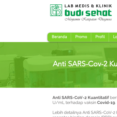
Beranda
Promo
Profil
Lo
Anti SARS-Cov-2 Kua
Anti SARS-CoV-2 Kuantitatif
ber
U/mL terhadap vaksin
Covid-19
.
Lebih detailnya Anti SARS-CoV-2 K