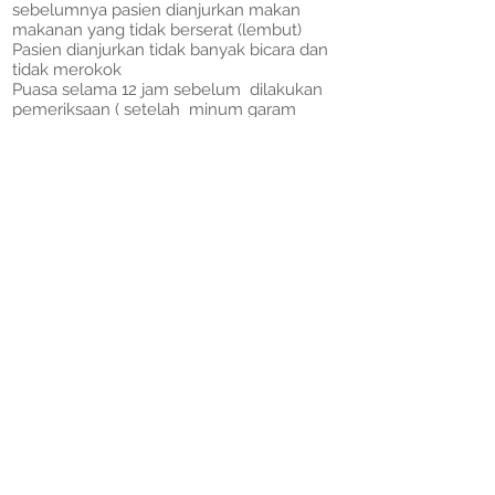
sebelumnya pasien dianjurkan makan
makanan yang tidak berserat (lembut)
Pasien dianjurkan tidak banyak bicara dan
tidak merokok
Puasa selama 12 jam sebelum dilakukan
pemeriksaan ( setelah minum garam
inggris ) boleh minum air putih
- Ro Colon in loop, Double Contras
Colonografi (DCC)
Syarat pemeriksaan :
Pasien Puasa 12 jam sebelum pemeriksaan
Melakukan pembersihan sal cerna ( urus-
urus ) dengan minum garam inggris 30 mg
dengan 1 gelas air putih 12 jam sebelum
pemeriksaan
Diianjurkan tidak banyak bicara dan tidak
merokok
Khusus untuk Colon in Loop dengan kasus
Megacolon pasien tidak perlu dilakukan
persiapan pemeriksaan
- Ro. HSG ( Hystero Salphyngo Grafi )
Syarat pemeriksaan :
Pemeriksaan dilakukan pada hari ke 8 -11
setelah hari pertama menstruasi terakhir
(hari pertama keluar darah menstruasi yang