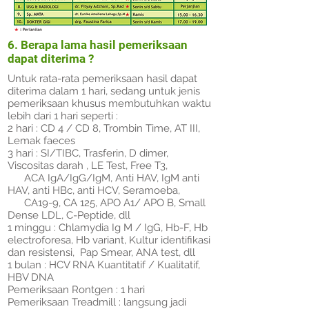
6. Berapa lama hasil pemeriksaan
dapat diterima ?
Untuk rata-rata pemeriksaan hasil dapat
diterima dalam 1 hari, sedang untuk jenis
pemeriksaan khusus membutuhkan waktu
lebih dari 1 hari seperti :
2 hari : CD 4 / CD 8, Trombin Time, AT III,
Lemak faeces
3 hari : SI/TIBC, Trasferin, D dimer,
Viscositas darah , LE Test, Free T3,
ACA IgA/IgG/IgM, Anti HAV, IgM anti
HAV, anti HBc, anti HCV, Seramoeba,
CA19-9, CA 125, APO A1/ APO B, Small
Dense LDL, C-Peptide, dll
1 minggu : Chlamydia Ig M / IgG, Hb-F, Hb
electroforesa, Hb variant, Kultur identifikasi
dan resistensi, Pap Smear, ANA test, dll
1 bulan : HCV RNA Kuantitatif / Kualitatif,
HBV DNA
Pemeriksaan Rontgen : 1 hari
Pemeriksaan Treadmill : langsung jadi