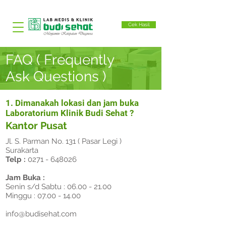
Cek Hasil
FAQ ( Frequently
Ask Questions )
1. Dimanakah lokasi dan jam buka
Laboratorium Klinik Budi Sehat ?
Kantor Pusat
Jl. S. Parman No. 131 ( Pasar Legi )
Surakarta
Telp :
0271 - 648026
Jam Buka :
Senin s/d Sabtu :
06.00 - 21.00
Minggu :
07.00 - 14.00
info@budisehat.com