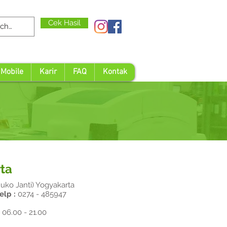
Cek Hasil
 Mobile
Karir
FAQ
Kontak
ta
Ruko Janti) Yogyakarta
elp :
0274 - 485947
 06.00 - 21.00