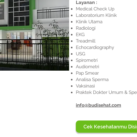
Layanan :
Medical Check Up
Laboratorium Klinik
Klinik Utama
Radiologi
EKG
Treadmill
Echocardiography
USG
Spirometri
Audiometri
Pap Smear
Analisa Sperma
Vaksinasi
Praktek Dokter Umum & Spes
info@budisehat.com
Cek Kesehatanmu Disi