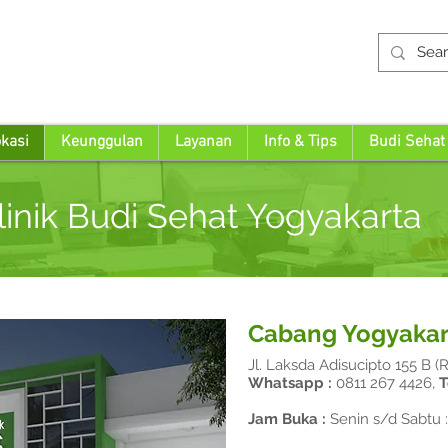
kasi
Keunggulan
Layanan
Info & Tips
Budi Sehat
inik Budi Sehat Yogyakarta
Cabang Yogyakar
Jl. Laksda Adisucipto 155 B (
Whatsapp :
0811 267 4426,
T
Jam Buka :
Senin s/d Sabtu :