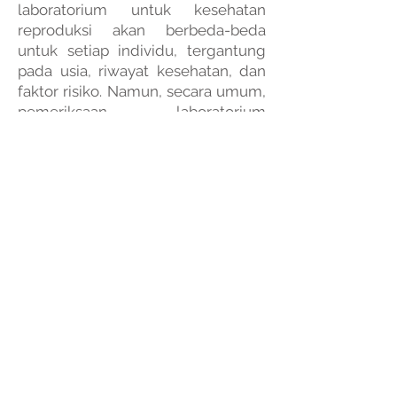
laboratorium untuk kesehatan
reproduksi akan berbeda-beda
untuk setiap individu, tergantung
pada usia, riwayat kesehatan, dan
faktor risiko. Namun, secara umum,
pemeriksaan laboratorium
sebaiknya dilakukan secara rutin,
terutama jika Anda:
Aktifitas secara seksual
Untuk mendeteksi infeksi
menular seksual.
Merencanakan kehamilan
Untuk memastikan kondisi
kesehatan reproduksi Anda
siap untuk kehamilan.
Sedang hamil
Untuk memantau kesehatan
ibu dan janin.
Mengalami gejala yang tidak