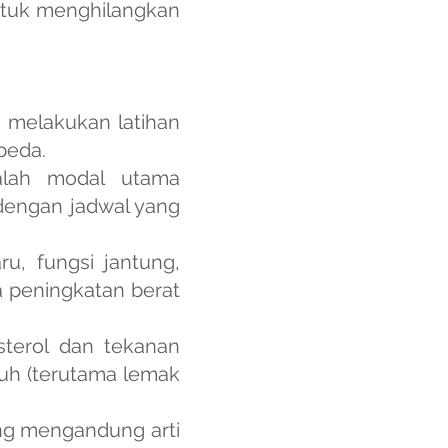
untuk menghilangkan
in melakukan latihan
peda.
dalah modal utama
 dengan jadwal yang
u, fungsi jantung,
a peningkatan berat
sterol dan tekanan
buh (terutama lemak
ang mengandung arti