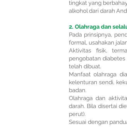
tingkat yang berbaha
alkohol dari darah And
2. Olahraga dan selalu
Pada prinsipnya, pend
formal, usahakan jala
Aktivitas fisik, t
pengobatan diabetes t
telah dibuat.
Manfaat olahraga dia
kelenturan sendi, kek
badan.
Olahraga dan aktivit
darah. Bila disertai 
perut).
Sesuai dengan panduan