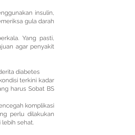
enggunakan insulin,
emeriksa gula darah
rkala. Yang pasti,
ujuan agar penyakit
erita diabetes
ndisi terkini kadar
ang harus Sobat BS
mencegah komplikasi
ng perlu dilakukan
lebih sehat.