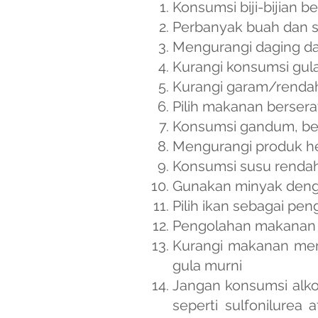
Konsumsi biji-bijian b
Perbanyak buah dan 
Mengurangi daging d
Kurangi konsumsi gul
Kurangi garam/renda
Pilih makanan bersera
Konsumsi gandum, bera
Mengurangi produk h
Konsumsi susu renda
Gunakan minyak denga
Pilih ikan sebagai pen
Pengolahan makanan 
Kurangi makanan me
gula murni
Jangan konsumsi alko
seperti sulfonilurea