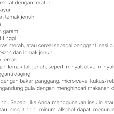
erserat dengan teratur
sayur
an lemak jenuh
a
h garam
t tinggi
s merah, atau cereal sebagai pengganti nasi pu
ewan dan lemak jenuh
h lemak
n lemak tak jenuh, seperti minyak olive, minya
gganti daging
dengan bakar, panggang, microwave, kukus/re
ngandung gula dengan menghindari makanan 
hol. Sebab, jika Anda menggunakan insulin atau
 atau meglitinide, minum alkohol dapat menuru