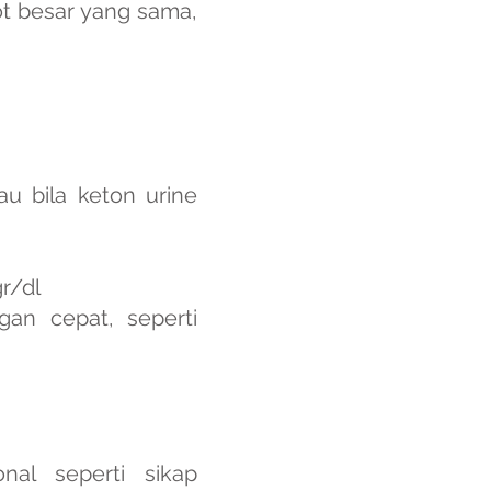
ot besar yang sama,
u bila keton urine
r/dl
an cepat, seperti
al seperti sikap