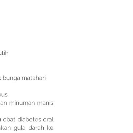
tih
k bunga matahari
bus
dan minuman manis
 obat diabetes oral
nkan gula darah ke