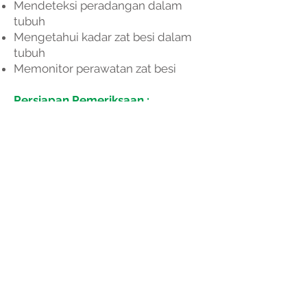
Mendeteksi peradangan dalam
tubuh
Mengetahui kadar zat besi dalam
tubuh
Memonitor perawatan zat besi
Persiapan Pemeriksaan :
Tidak ada persiapan khusus
Informasi lebih lanjut mengenai
pemeriksaan, silahkan hubungi :
Budi Sehat Solo :Tlp
0271-648026
/
WA
0811-2674-420
Budi Sehat Surabaya : Tlp
031 -
35979888
/ WA
0811-2852-727
Budi Sehat Yogyakarta : Tlp
0274-
485947
/ WA
0811-2674-426
Budi Sehat Sukoharjo : Tlp
0271-
590858
/ WA
0816-671-431
Budi Sehat Sragen : Tlp
0271-