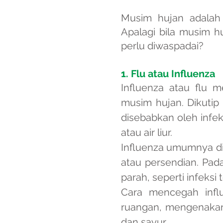
Musim hujan adalah
Apalagi bila musim h
perlu diwaspadai?
1.
Flu atau Influenza
Influenza atau flu 
musim hujan. Dikutip
disebabkan oleh infek
atau air liur.
Influenza umumnya di
atau persendian. Pad
parah, seperti infeksi
Cara mencegah influ
ruangan, mengenakan
dan sayur.