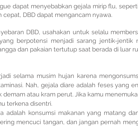
e dapat menyebabkan gejala mirip flu, seperti
an cepat, DBD dapat mengancam nyawa.
ebaran DBD, usahakan untuk selalu membersi
ang berpotensi menjadi sarang jentik-jentik n
angga dan pakaian tertutup saat berada di luar r
terjadi selama musim hujan karena mengonsums
minasi. Nah, gejala diare adalah feses yang enc
k demam atau kram perut. Jika kamu menemukan 
 terkena disentri.
a adalah konsumsi makanan yang matang dan
sering mencuci tangan, dan jangan pernah men